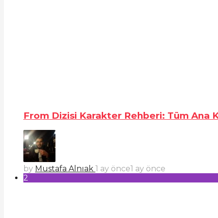
From Dizisi Karakter Rehberi: Tüm Ana Ka
by
Mustafa Alnıak
1 ay önce
1 ay önce
2