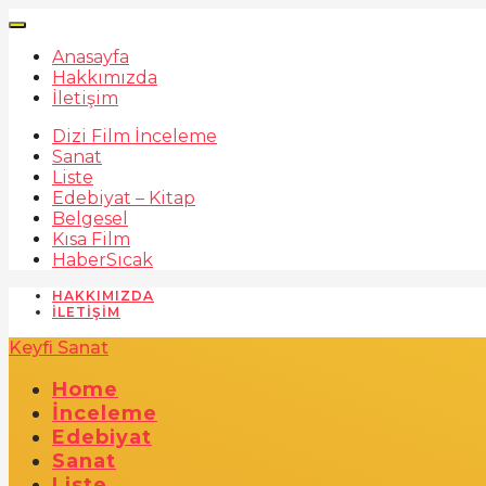
Anasayfa
Hakkımızda
İletişim
Dizi Film İnceleme
Sanat
Liste
Edebiyat – Kitap
Belgesel
Kısa Film
Haber
Sıcak
HAKKIMIZDA
İLETIŞIM
Keyfi Sanat
Home
İnceleme
Edebiyat
Sanat
Liste