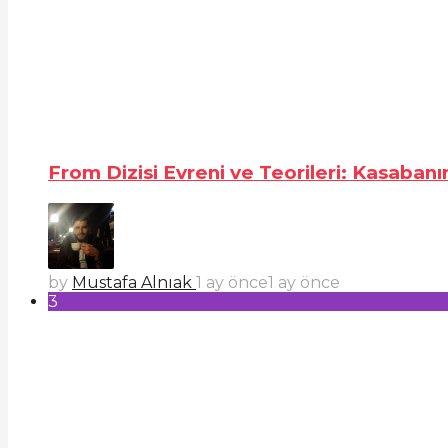
From Dizisi Evreni ve Teorileri: Kasabanı
by
Mustafa Alnıak
1 ay önce
1 ay önce
3