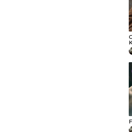
G
K
F