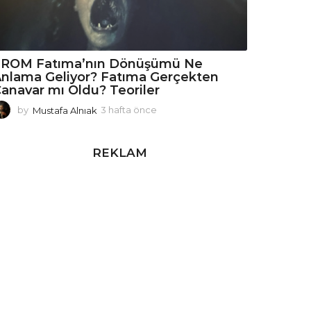
FROM Fatıma’nın Dönüşümü Ne
nlama Geliyor? Fatıma Gerçekten
anavar mı Oldu? Teoriler
by
Mustafa Alnıak
3 hafta önce
3
h
a
f
REKLAM
t
a
ö
n
c
e