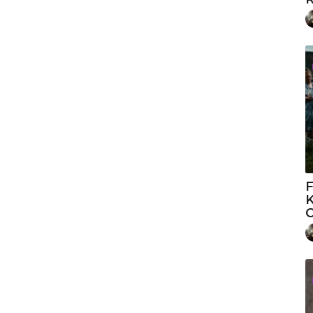
F
K
O