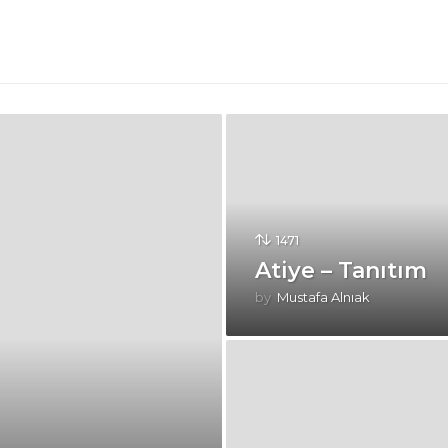
1471
Atiye – Tanıtım
by
Mustafa Alnıak