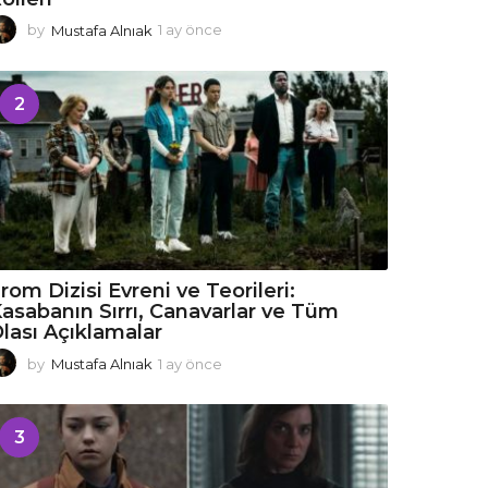
by
Mustafa Alnıak
1 ay önce
1
a
y
ö
2
n
c
e
rom Dizisi Evreni ve Teorileri:
asabanın Sırrı, Canavarlar ve Tüm
lası Açıklamalar
by
Mustafa Alnıak
1 ay önce
1
a
y
ö
3
n
c
e