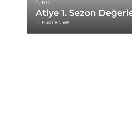
1485
Atiye 1. Sezon Değer
by
Mustafa Alnıak