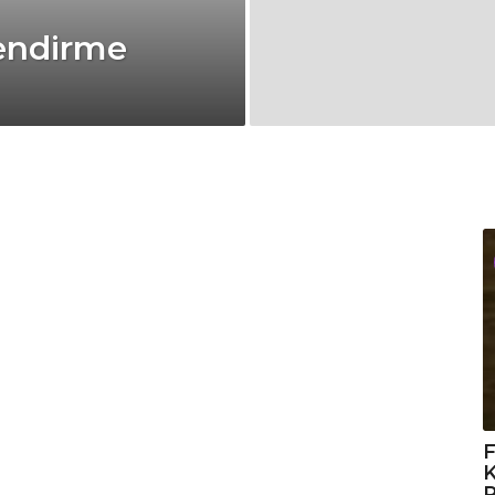
lendirme
F
K
R