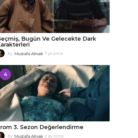
eçmiş, Bugün Ve Gelecekte Dark
arakterleri
by
Mustafa Alnıak
7 yıl önce
7
y
ı
l
4
ö
n
c
e
rom 3. Sezon Değerlendirme
by
Mustafa Alnıak
2 ay önce
2