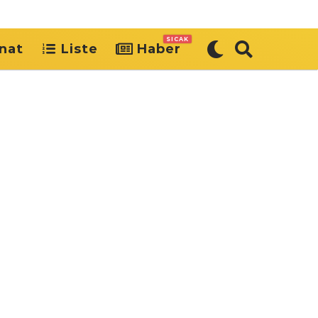
SICAK
nat
Liste
Haber