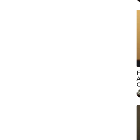
F
A
G