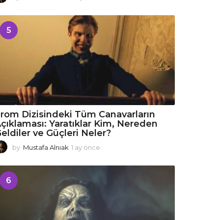
a
y
ö
5
n
c
e
rom Dizisindeki Tüm Canavarların
çıklaması: Yaratıklar Kim, Nereden
eldiler ve Güçleri Neler?
by
Mustafa Alnıak
1 ay önce
1
a
y
ö
6
n
c
e