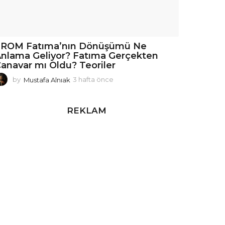
FROM Fatıma’nın Dönüşümü Ne
nlama Geliyor? Fatıma Gerçekten
anavar mı Oldu? Teoriler
by
Mustafa Alnıak
3 hafta önce
3
h
a
f
REKLAM
t
a
ö
n
c
e