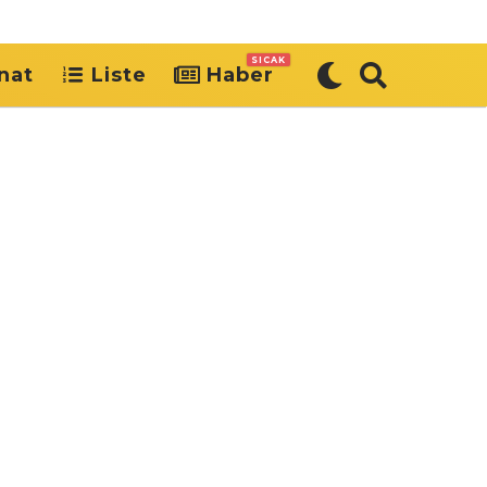
SICAK
nat
Liste
Haber