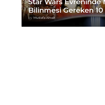
Star Wars Evreninde
Bilinmesi Gereken 10
by
Mustafa Alnıak