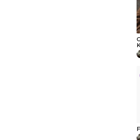
G
K
F