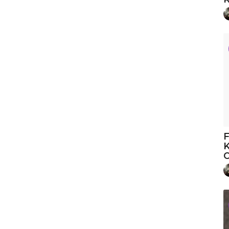
F
K
O