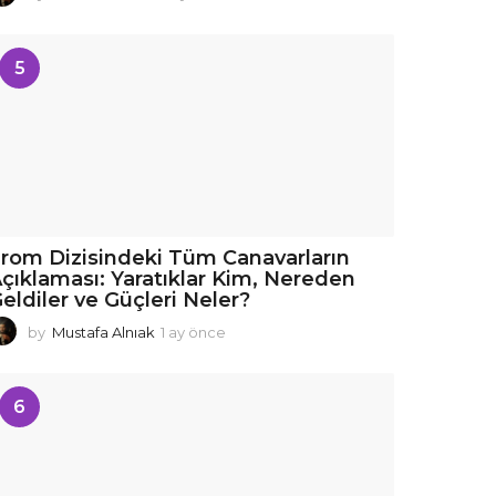
a
y
ö
5
n
c
e
rom Dizisindeki Tüm Canavarların
çıklaması: Yaratıklar Kim, Nereden
eldiler ve Güçleri Neler?
by
Mustafa Alnıak
1 ay önce
1
a
y
ö
6
n
c
e