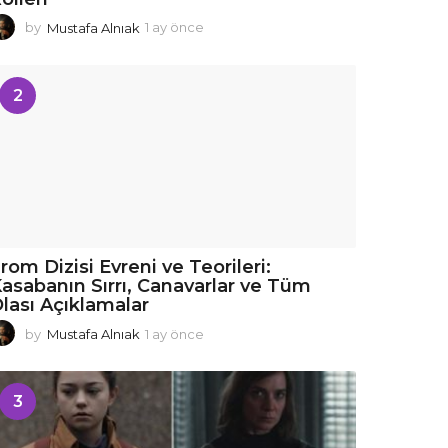
by
Mustafa Alnıak
1 ay önce
1
a
y
ö
2
n
c
e
rom Dizisi Evreni ve Teorileri:
asabanın Sırrı, Canavarlar ve Tüm
lası Açıklamalar
by
Mustafa Alnıak
1 ay önce
1
a
y
ö
3
n
c
e