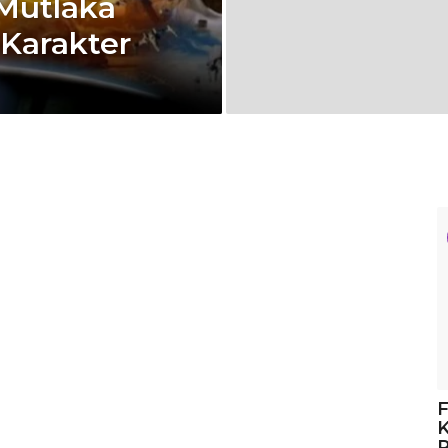
 Mutlaka
 Karakter
F
K
R