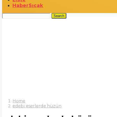
Haber
Sıcak
Search
Home
edebi eserlerde hüzün