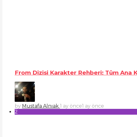
From Dizisi Karakter Rehberi: Tüm Ana Ka
by
Mustafa Alnıak
1 ay önce
1 ay önce
2