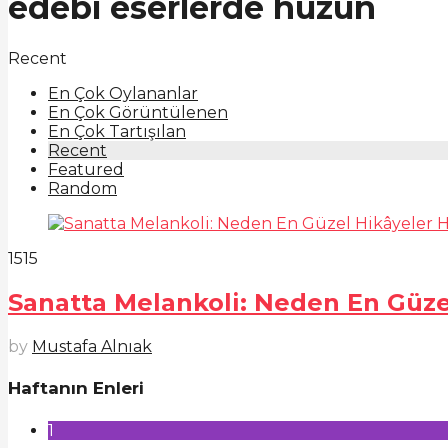
edebi eserlerde hüzün
Recent
En Çok Oylananlar
En Çok Görüntülenen
En Çok Tartışılan
Recent
Featured
Random
1515
Sanatta Melankoli: Neden En Güz
by
Mustafa Alnıak
Haftanın Enleri
1