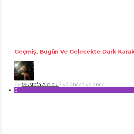
Geçmiş, Bugün Ve Gelecekte Dark Karak
by
Mustafa Alnıak
7 yıl önce
7 yıl önce
3