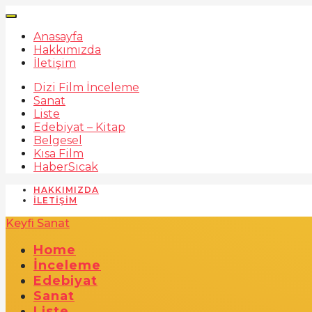
Anasayfa
Hakkımızda
İletişim
Dizi Film İnceleme
Sanat
Liste
Edebiyat – Kitap
Belgesel
Kısa Film
Haber
Sıcak
HAKKIMIZDA
İLETIŞIM
Keyfi Sanat
Home
İnceleme
Edebiyat
Sanat
Liste