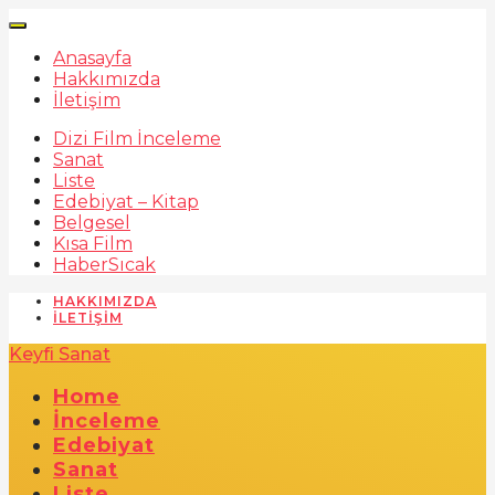
Anasayfa
Hakkımızda
İletişim
Dizi Film İnceleme
Sanat
Liste
Edebiyat – Kitap
Belgesel
Kısa Film
Haber
Sıcak
HAKKIMIZDA
İLETIŞIM
Keyfi Sanat
Home
İnceleme
Edebiyat
Sanat
Liste