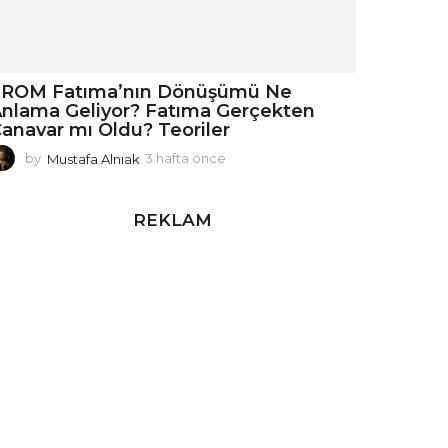
FROM Fatıma’nın Dönüşümü Ne
nlama Geliyor? Fatıma Gerçekten
anavar mı Oldu? Teoriler
by
Mustafa Alnıak
3 hafta önce
3
h
a
f
REKLAM
t
a
ö
n
c
e