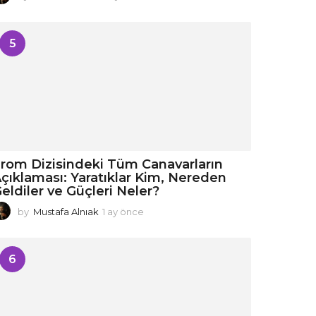
a
y
ö
5
n
c
e
rom Dizisindeki Tüm Canavarların
çıklaması: Yaratıklar Kim, Nereden
eldiler ve Güçleri Neler?
by
Mustafa Alnıak
1 ay önce
1
a
y
ö
6
n
c
e