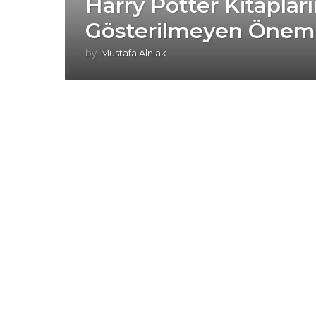
Harry Potter Kitaplar
Gösterilmeyen Önemli
by
Mustafa Alnıak