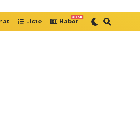
SICAK
nat
Liste
Haber