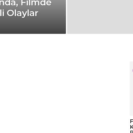
ında, Filmde
 Olaylar
F
K
R