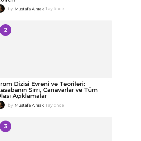
by
Mustafa Alnıak
1 ay önce
1
a
y
ö
2
n
c
e
rom Dizisi Evreni ve Teorileri:
asabanın Sırrı, Canavarlar ve Tüm
lası Açıklamalar
by
Mustafa Alnıak
1 ay önce
1
a
y
ö
3
n
c
e