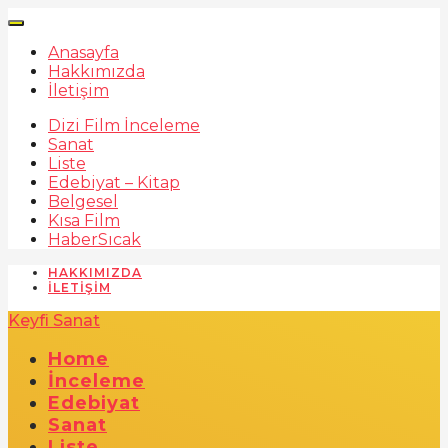
Anasayfa
Hakkımızda
İletişim
Dizi Film İnceleme
Sanat
Liste
Edebiyat – Kitap
Belgesel
Kısa Film
Haber
Sıcak
HAKKIMIZDA
İLETIŞIM
Keyfi Sanat
Home
İnceleme
Edebiyat
Sanat
Liste