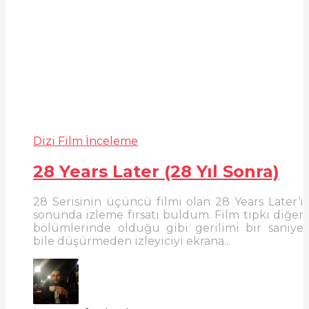
Dizi Film İnceleme
28 Years Later (28 Yıl Sonra)
28 Serisinin üçüncü filmi olan 28 Years Later‘ı
sonunda izleme fırsatı buldum. Film tıpkı diğer
bölümlerinde olduğu gibi gerilimi bir saniye
bile düşürmeden izleyiciyi ekrana...